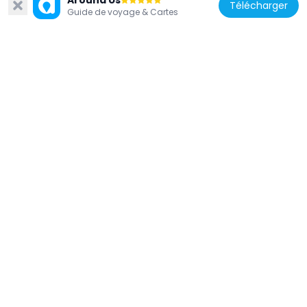
Around Us
Télécharger
Guide de voyage & Cartes
Italie
Église San Diego all’Ospedaletto
162 m
Italie
Sepolcro di Don Pedro de Toledo
231 m