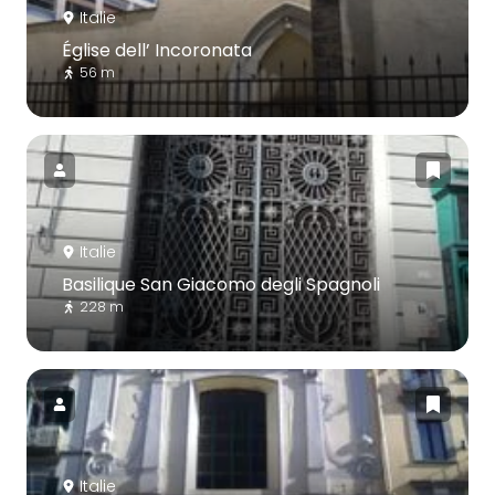
Italie
Église dell’ Incoronata
56 m
Italie
Basilique San Giacomo degli Spagnoli
228 m
Italie