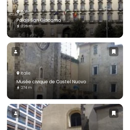
Italie
Palais San Giacomo
226 m
Italie
Musée civique de Castel Nuovo
274 m