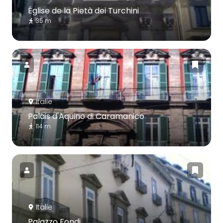
Église de la Pietà dei Turchini
35 m
Italie
Palais d'Aquino di Caramanico
114 m
Italie
Palazzo Fondi