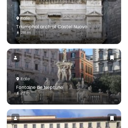
Italie
Triumphal arch at Castel Nuovo
281 m
Italie
Fontaine de Neptune
22 m