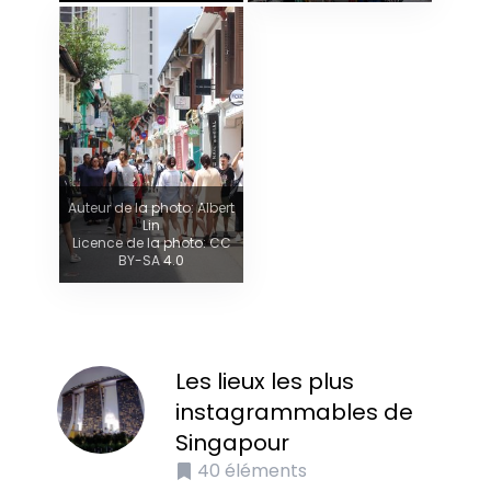
Auteur de la photo: Albert
Lin
Licence de la photo: CC
BY-SA 4.0
Les lieux les plus
instagrammables de
Singapour
40
éléments