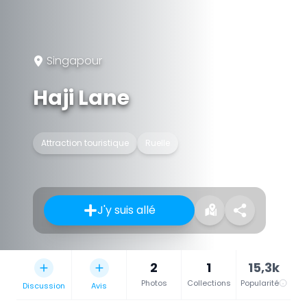
Singapour
Haji Lane
Attraction touristique
Ruelle
J'y suis allé
2
1
15,3k
Photos
Collections
Popularité
Discussion
Avis