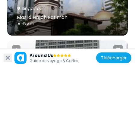
Singapour
Masjid Hajjah Fatimah
495 m
Around Us
Télécharger
Guide de voyage & Cartes
Singapour
Shaw Tower
515 m