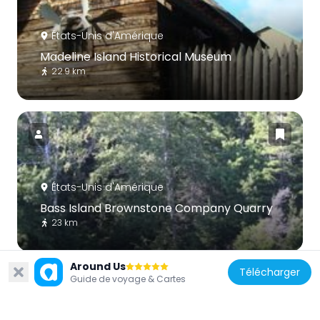
États-Unis d'Amérique
Madeline Island Historical Museum
22.9 km
États-Unis d'Amérique
Bass Island Brownstone Company Quarry
23 km
Around Us
Télécharger
Guide de voyage & Cartes