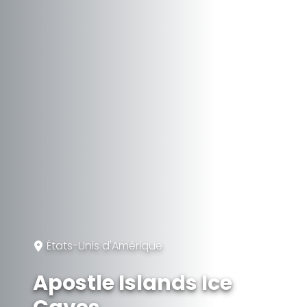
États-Unis d'Amérique
Apostle Islands Ice