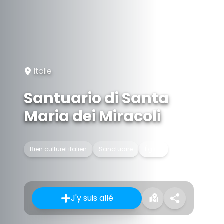
Italie
Santuario di Santa
Maria dei Miracoli
Bien culturel italien
Sanctuaire
Église
J'y suis allé