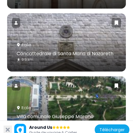
Italie
Concattedrale di Santa Maria di Nazareth
9.9 km
Italie
Villa comunale Giuseppe Marano
3.3 km
Around Us
Télécharger
Guide de voyage & Cartes