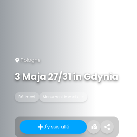
Pologne
3 Maja 27/31 in Gdynia
Bâtiment
Monument immobilier
J'y suis allé