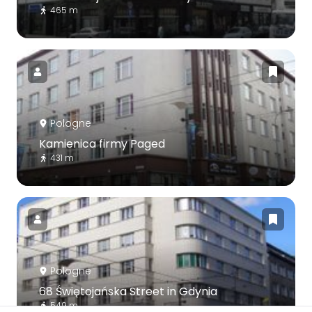
465 m
Pologne
Kamienica firmy Paged
431 m
Pologne
68 Świętojańska Street in Gdynia
549 m