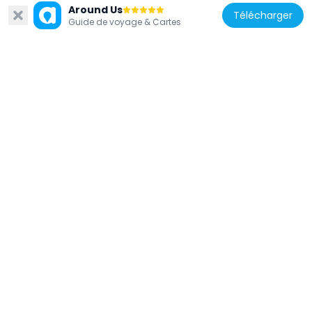
Around Us
Télécharger
Guide de voyage & Cartes
Pologne
9 Słupecka Street in Gdynia, Poland
478 m
Pologne
10a Starowiejska Street in Gdynia
495 m