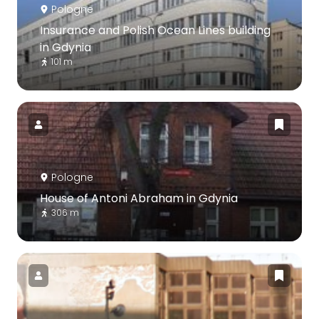
Pologne
Insurance and Polish Ocean Lines building
in Gdynia
101 m
Pologne
House of Antoni Abraham in Gdynia
306 m