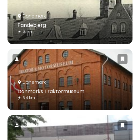
Danemark
Pandebjerg
6.1 km
Danemark
Danmarks Traktormuseum
5.4 km