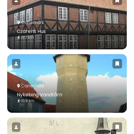
Danemark
Czarens Hus
10.7 km
Danemark
Nykøbing Vandtårn
10.8 km