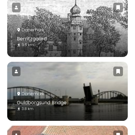
Danemark
Berritzgaard
9.5 km
Danemark
Guldborgsund Bridge
3.8 km