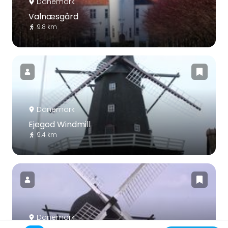
Danemark
Valnæsgård
9.8 km
Danemark
Ejegod Windmill
9.4 km
Danemark