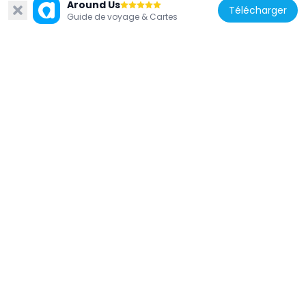
Majbølle Mølle
Around Us
Télécharger
Guide de voyage & Cartes
5.1 km
Danemark
Nykøbing Falster Teater
10.8 km
Danemark
Torkilstrup Windmill