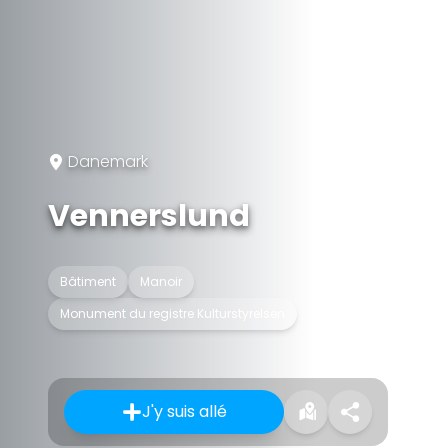
Danemark
Vennerslund
Bâtiment
Manoir
Monument du registre Kulturstyrelsen
J'y suis allé