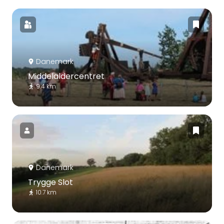
Danemark
Middelaldercentret
9.4 km
Danemark
Trygge Slot
10.7 km