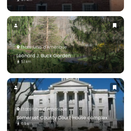
États-Unis d'Amérique
Leonard J. Buck Garden
5.1 km
États-Unis d'Amérique
Somerset County Court House complex
6.9 km