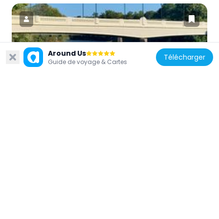
Around Us
États-Unis d'Amérique
Télécharger
Guide de voyage & Cartes
John Basilone Veterans Memorial Bridge
7 km
États-Unis d'Amérique
West End Hose Company Number 3
6.5 km