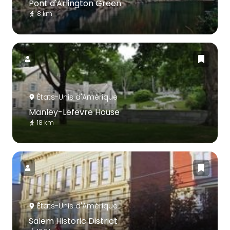
Pont d'Arlington Green
8 km
États-Unis d'Amérique
Manley-Lefevre House
18 km
États-Unis d'Amérique
Salem Historic District