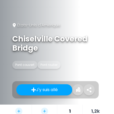
États-Unis d'Amérique
Chiselville Covered
Bridge
Pont couvert
Pont routier
J'y suis allé
1
1,2k