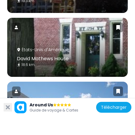
19.3 km
États-Unis d'Amérique
David Mathews House
18.6 km
Around Us
Télécharger
Guide de voyage & Cartes
États-Unis d'Amérique
Equinox House Historic District
11.1 km