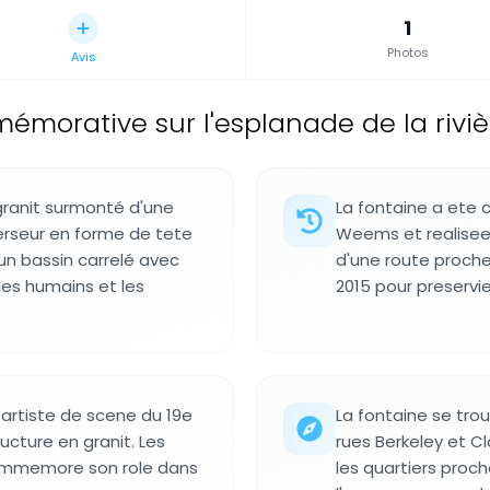
1
Photos
Avis
morative sur l'esplanade de la rivièr
granit surmonté d'une
La fontaine a ete c
erseur en forme de tete
Weems et realisee 
un bassin carrelé avec
d'une route proche
es humains et les
2015 pour preservie
 artiste de scene du 19e
La fontaine se trou
ucture en granit. Les
rues Berkeley et Cl
i commemore son role dans
les quartiers proch