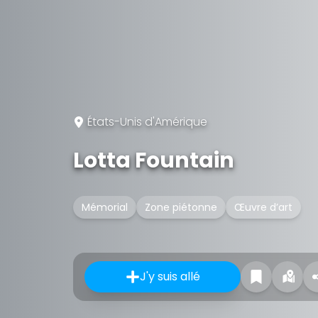
États-Unis d'Amérique
Lotta Fountain
Mémorial
Zone piétonne
Œuvre d’art
J'y suis allé