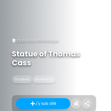
États-Unis d'Amérique
Statue of Thomas
Cass
Sculpture
Œuvre d’art
J'y suis allé