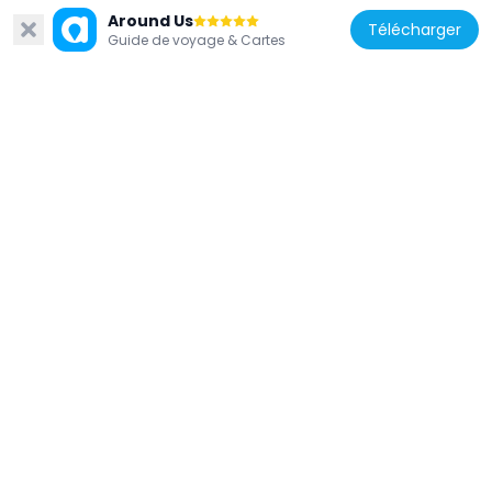
Parkman Bandstand
Around Us
176 m
Télécharger
Guide de voyage & Cartes
États-Unis d'Amérique
Bagheera Fountain
171 m
États-Unis d'Amérique
Statue of Charles Sumner
90 m