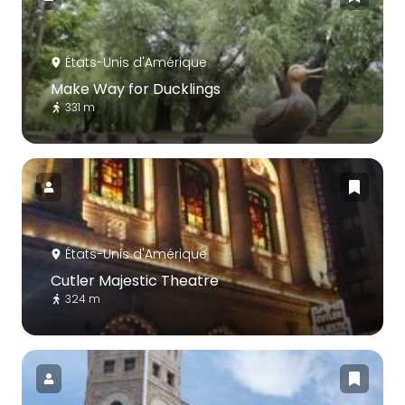
États-Unis d'Amérique
Make Way for Ducklings
331 m
États-Unis d'Amérique
Cutler Majestic Theatre
324 m