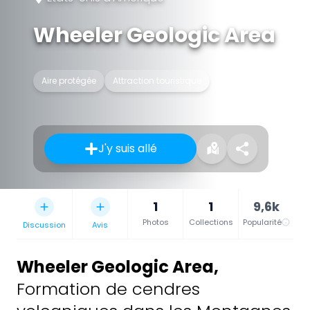
Wheeler Geologic Area
Aire protégée
Attraction touristique
J'y suis allé
1
1
9,6k
Photos
Collections
Popularité
Discussion
Avis
Wheeler Geologic Area
,
Formation de cendres