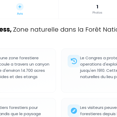
1
Photos
Avis
ess
,
Zone naturelle dans la Forêt Nat
 une zone forestiere
Le Congres a prot
coule a travers un canyon
operations d'exploi
 d'environ 14.700 acres
jusqu'en 1910. Cett
pides et des etangs
naturelles du lieu 
ntiers forestiers pour
Les visiteurs peuv
tandis que le paysage
forestieres depuis 