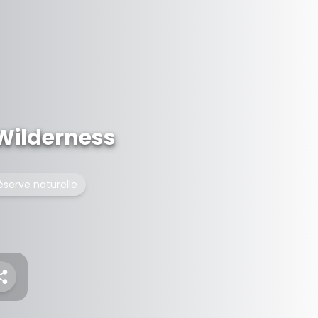
Wilderness
éserve naturelle