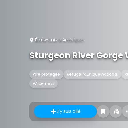
États-Unis d'Amérique
Sturgeon River Gorge 
Aire protégée
Refuge faunique national
R
Wilderness
J'y suis allé