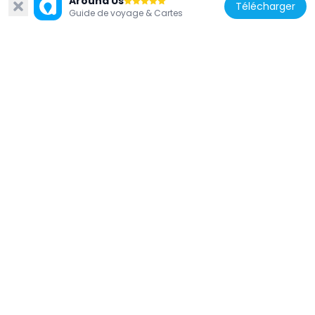
Around Us
Télécharger
Guide de voyage & Cartes
États-Unis d'Amérique
Davenport House
31 m
États-Unis d'Amérique
Statue of Jacob Leisler
3.9 km