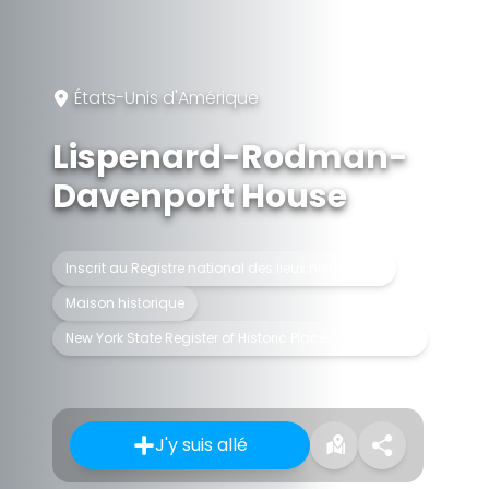
États-Unis d'Amérique
Lispenard-Rodman-
Davenport House
Inscrit au Registre national des lieux historiques
Maison historique
New York State Register of Historic Places listed place
J'y suis allé