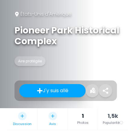
États-Unis d'Amérique
Pioneer Park Historical
Complex
Aire protégée
J'y suis allé
1
1,5k
Photos
Popularité
Discussion
Avis