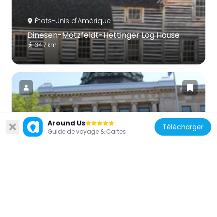
États-Unis d'Amérique
Dinesen-Motzfeldt-Hettinger Log House
34.7 km
Around Us
États-Unis d'Amérique
Télécharger
Guide de voyage & Cartes
Palais de justice du comté d'Oneida
6.6 km