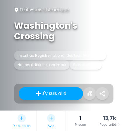
États-Unis d'Amérique
Washington's
Crossing
Inscrit au Registre national des lieux historiques
National Historic Landmark
Site historique
J'y suis allé
1
13,7k
Photos
Popularité
Discussion
Avis