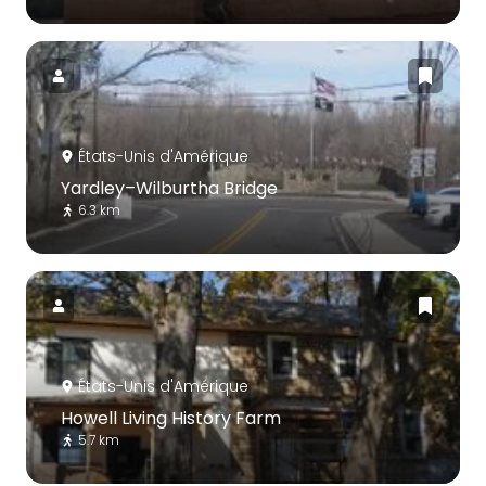
États-Unis d'Amérique
Yardley–Wilburtha Bridge
6.3 km
États-Unis d'Amérique
Howell Living History Farm
5.7 km