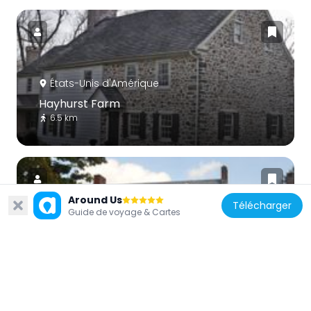
États-Unis d'Amérique
Hayhurst Farm
6.5 km
Around Us
Télécharger
Guide de voyage & Cartes
États-Unis d'Amérique
Bear Tavern Road--Jacob's Creek
Crossing Rural Historic District
1.9 km