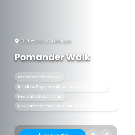
États-Unis d'Amérique
Pomander Walk
Ensemble architectural
Inscrit au Registre national des lieux historiques
New York City Landmark
New York State Register of Historic Places listed place