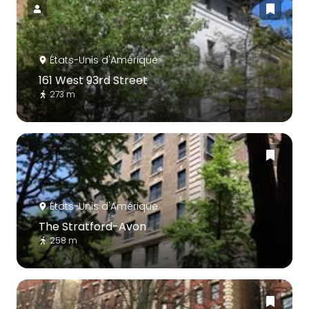
États-Unis d'Amérique
161 West 93rd Street
273 m
États-Unis d'Amérique
The Stratford-Avon
258 m