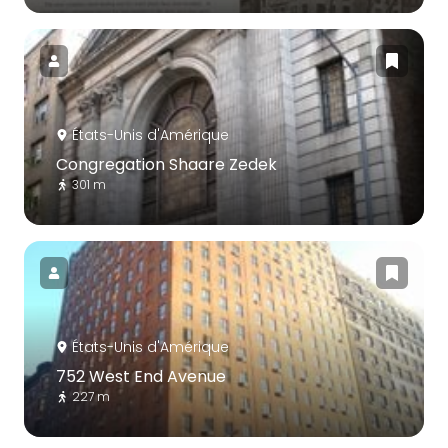
États-Unis d'Amérique
Congregation Shaare Zedek
301 m
États-Unis d'Amérique
752 West End Avenue
227 m