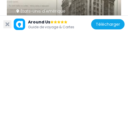
États-Unis d'Amérique
The Admaston
Around Us
Télécharger
389 m
Guide de voyage & Cartes
États-Unis d'Amérique
190 Riverside Drive
320 m