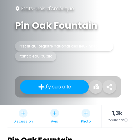
États-Unis d'Amérique
Pin Oak Fountain
Inscrit au Registre national des lieux historiques
Point d'eau public
J'y suis allé
1,3k
Popularité
Discussion
Avis
Photo