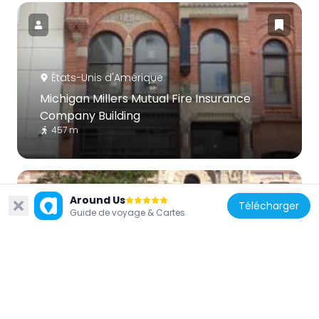
États-Unis d'Amérique
Michigan Millers Mutual Fire Insurance
Company Building
457 m
Around Us
Télécharger
Guide de voyage & Cartes
États-Unis d'Amérique
Strand Theatre and Arcade
506 m