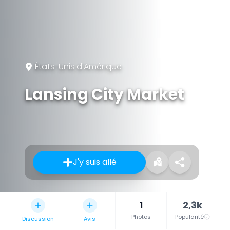
États-Unis d'Amérique
Lansing City Market
J'y suis allé
1
2,3k
Photos
Popularité
Discussion
Avis