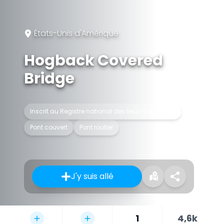
États-Unis d'Amérique
Hogback Covered
Bridge
Inscrit au Registre national des lieux historiques
Pont couvert
Pont routier
J'y suis allé
1
4,6k