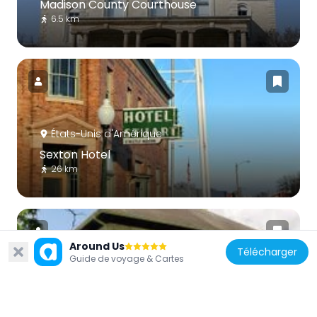
Madison County Courthouse
6.5 km
États-Unis d'Amérique
Sexton Hotel
26 km
Around Us
Télécharger
Guide de voyage & Cartes
États-Unis d'Amérique
Henry C. Wallace House