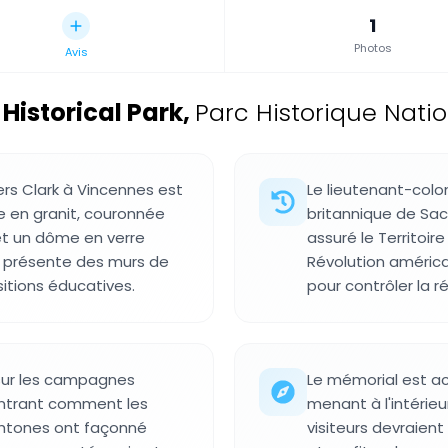
1
Photos
Avis
Historical Park
,
Parc Historique Natio
ers Clark à Vincennes est
Le lieutenant-colo
e en granit, couronnée
britannique de Sack
et un dôme en verre
assuré le Territoi
ur présente des murs de
Révolution américa
sitions éducatives.
pour contrôler la r
sur les campagnes
Le mémorial est a
montrant comment les
menant à l'intérie
chtones ont façonné
visiteurs devraient