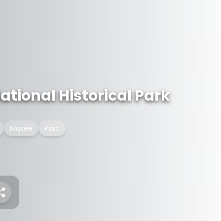
tional Historical Park
Musée
Parc