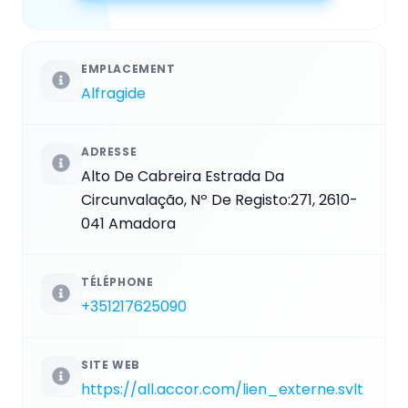
EMPLACEMENT
Alfragide
ADRESSE
Alto De Cabreira Estrada Da
Circunvalação, Nº De Registo:271, 2610-
041 Amadora
TÉLÉPHONE
+351217625090
SITE WEB
https://all.accor.com/lien_externe.svlt