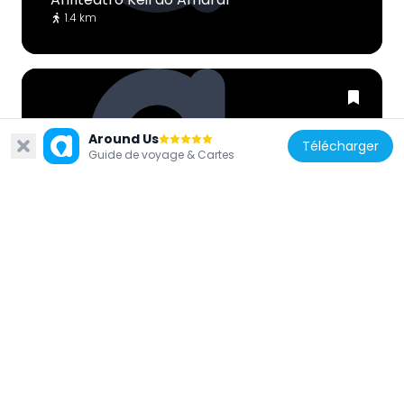
1.4 km
Around Us
Télécharger
Guide de voyage & Cartes
Portugal
Chute d'eau
1.3 km
Portugal
Monsantos Open Air
278 m