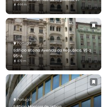
444 m
Portugal
Edifício sito na Avenida da República, 95 a
95-A
470 m
Portugal
Edifício Marconi de Lisboa