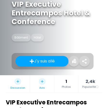
VIP Executive
Entrecampos Hotel &
Conference
Bâtiment
Hôtel
J'y suis allé
1
2,4k
Photos
Popularité
Discussion
Avis
VIP Executive Entrecampos