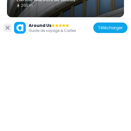
265 m
Around Us
Télécharger
Guide de voyage & Cartes
Portugal
Edifício na Rua de Entrecampos, n.º 40
358 m
Portugal
Edifício na Rua de Entrecampos, n.º 34
398 m