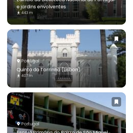
e jardins envolventes
443 m
Portugal
Quinta da Torrinha (Lisbon)
407 m
Portugal
Escola Primária do Bairro de São Miguel,