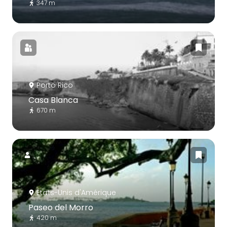
347 m
Porto Rico
Casa Blanca
670 m
États-Unis d'Amérique
Paseo del Morro
420 m