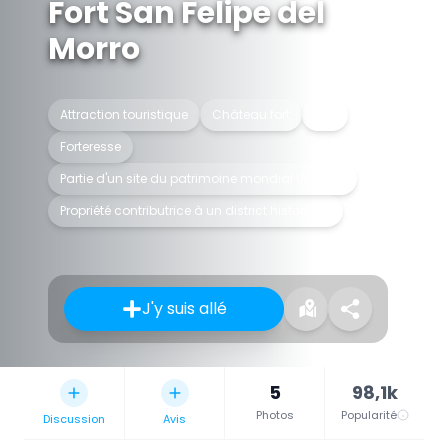
Fort San Felipe del
Morro
Attraction touristique
Château fort
Fort
Forteresse
Partie d'un site du patrimoine mondial UNESCO
Propriété contributrice à un district historique
J'y suis allé
5
98,1k
Photos
Popularité
Discussion
Avis