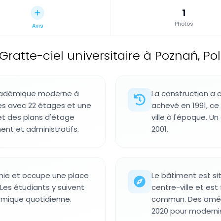
1
Photos
Avis
Gratte-ciel universitaire à Poznań, P
académique moderne à
La construction a
res avec 22 étages et une
achevé en 1991, ce 
et des plans d'étage
ville à l'époque. U
nt et administratifs.
2001.
omie et occupe une place
Le bâtiment est si
. Les étudiants y suivent
centre-ville et es
démique quotidienne.
commun. Des améli
2020 pour modernis