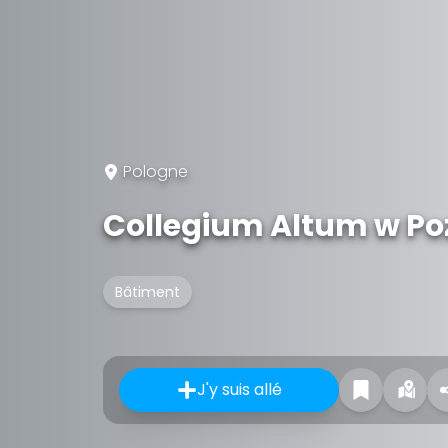
Pologne
Collegium Altum w Po
Bâtiment
J'y suis allé