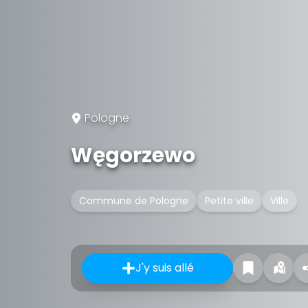
Pologne
Węgorzewo
Commune de Pologne
Petite ville
Ville
J'y suis allé