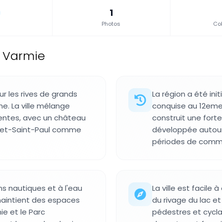
1
Photos
Col
e Varmie
ur les rives de grands
La région a été ini
ne. La ville mélange
conquise au 12eme 
entes, avec un château
construit une forter
re-et-Saint-Paul comme
développée autour
périodes de commer
ns nautiques et à l'eau
La ville est facile
 maintient des espaces
du rivage du lac e
e et le Parc
pédestres et cycla