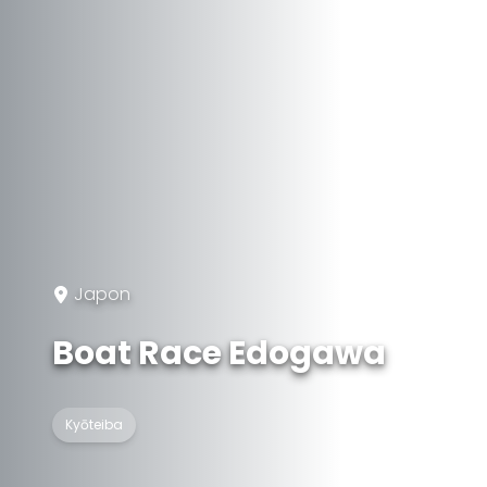
Japon
Boat Race Edogawa
Kyōteiba