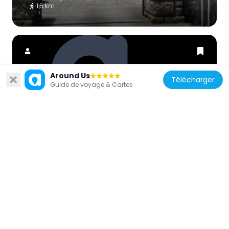
1.5 km
Around Us
Télécharger
Guide de voyage & Cartes
Japon
Edogawa-ku Local Museum
1.6 km
Japon
Genpō-ji
618 m