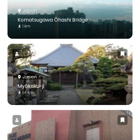
Japon
Komatsugawa Ōhashi Bridge
1 km
Japon
Myōkaku-ji
1.4 km