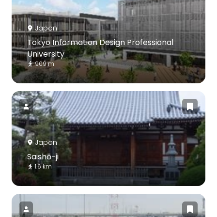
Japon
Tokyo Information Design Professional
University
909 m
Japon
Saishō-ji
1.6 km