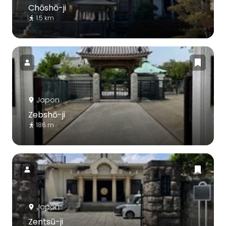
Chōshō-ji
1.5 km
Japon
Zebshō-ji
186 m
Japon
Zentsū-ji