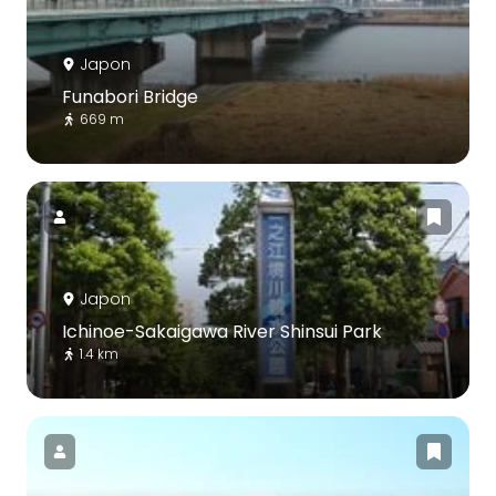
Japon
Funabori Bridge
669 m
Japon
Ichinoe-Sakaigawa River Shinsui Park
1.4 km