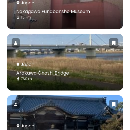
Japon
Nakagawa Funabansho Museum
1.5 km
Japon
Arakawa Ōhashi Bridge
760 m
Japon