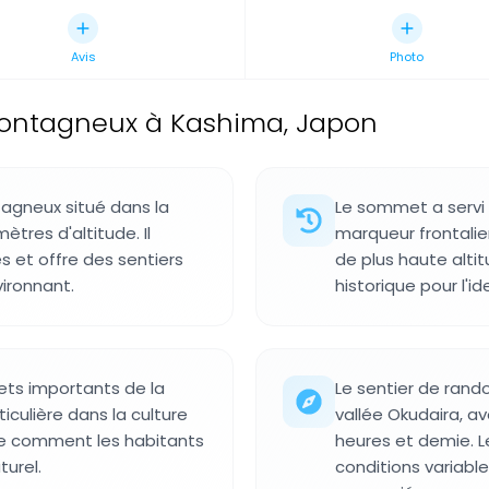
Avis
Photo
ntagneux à Kashima, Japon
gneux situé dans la
Le sommet a servi
ètres d'altitude. Il
marqueur frontalie
és et offre des sentiers
de plus haute alti
vironnant.
historique pour l'id
ts importants de la
Le sentier de ran
iculière dans la culture
vallée Okudaira, a
re comment les habitants
heures et demie. L
urel.
conditions variabl