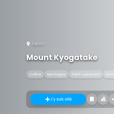
Japon
Mount Kyogatake
Colline
Montagne
Point culminant
Som
J'y suis allé