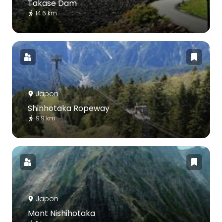
Takase Dam
14.6 km
Japon
Shinhotaka Ropeway
9.9 km
Japon
Mont Nishihotaka