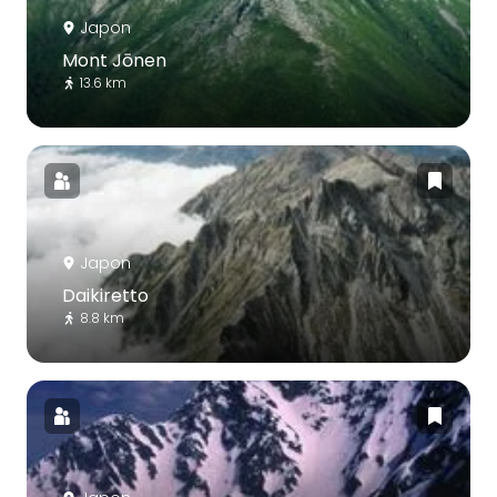
Japon
Mont Jōnen
13.6 km
Japon
Daikiretto
8.8 km