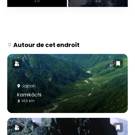
3.0
3.0
Autour de cet endroit
Japon
Kamikōchi
14.6 km