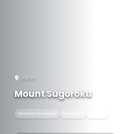
Japon
Mount Sugoroku
Attraction touristique
Montagne
Sommet