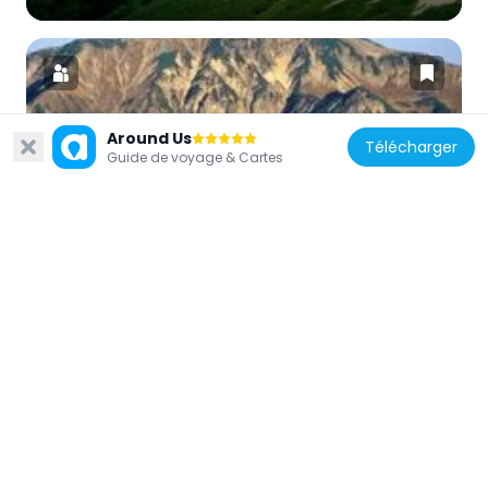
Around Us
Télécharger
Japon
Guide de voyage & Cartes
Mt. Kasagatake
7.1 km
Japon
Mont Washiba
3.8 km