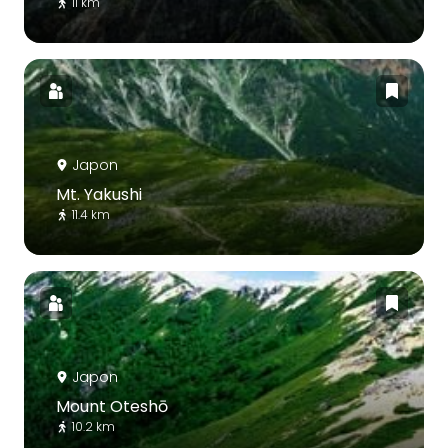
11 km
Japon
Mt. Yakushi
11.4 km
Japon
Mount Oteshō
10.2 km