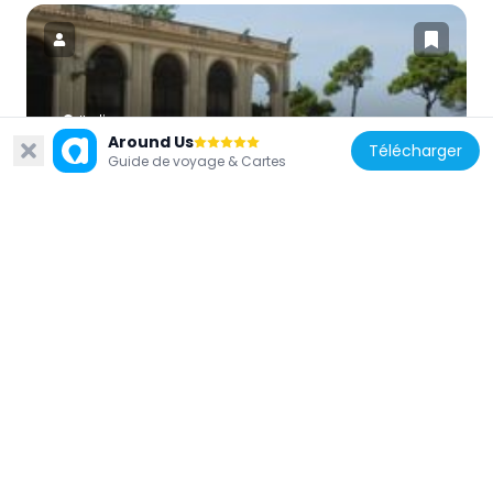
Italie
Around Us
Télécharger
Famedio
Guide de voyage & Cartes
1.2 km
Italie
San Simone
4.4 km