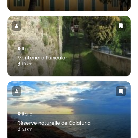
Italie
Montenero Funicular
1.3 km
Italie
Réserve naturelle de Calafuria
3.1 km