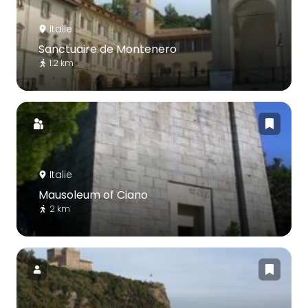
Italie
Sanctuaire de Montenero
1.2 km
Italie
Mausoleum of Ciano
2 km