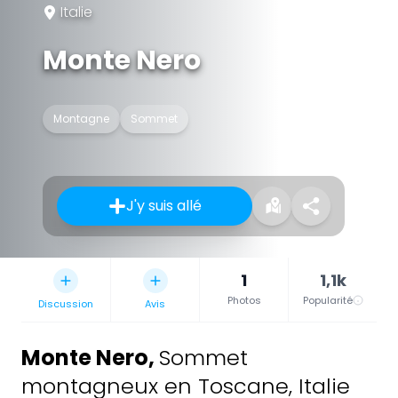
Italie
Monte Nero
Montagne
Sommet
J'y suis allé
1
1,1k
Photos
Popularité
Discussion
Avis
Monte Nero
,
Sommet
montagneux en Toscane, Italie