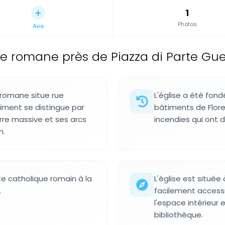
1
Photos
Avis
se romane près de Piazza di Parte Guelf
 romane situe rue
L'église a été fond
timent se distingue par
bâtiments de Floren
rre massive et ses arcs
incendies qui ont d
n.
te catholique romain à la
L'église est située
.
facilement accessib
l'espace intérieur
bibliothèque.