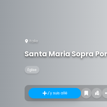
Italie
Santa Maria Sopra Po
Église
J'y suis allé