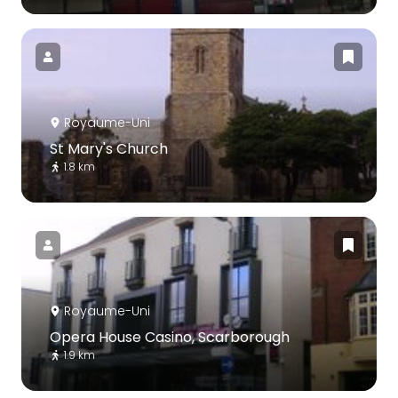
Royaume-Uni
St Mary's Church
1.8 km
Royaume-Uni
Opera House Casino, Scarborough
1.9 km