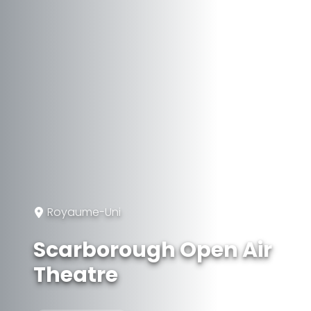
Royaume-Uni
Scarborough Open Air
Theatre