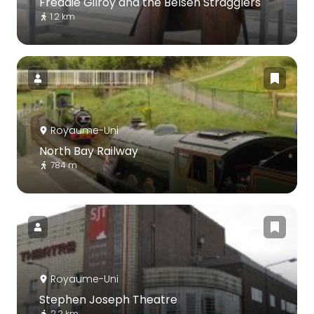
Freddie Gilroy and the Belsen Stragglers
1.2 km
Royaume-Uni
North Bay Railway
784 m
Royaume-Uni
Stephen Joseph Theatre
2.2 km