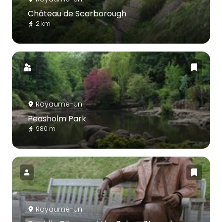
Château de Scarborough
2 km
Royaume-Uni
Peasholm Park
980 m
Royaume-Uni