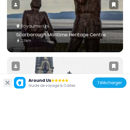
Royaume-Uni
Scarborough Maritime Heritage Centre
2.1 km
Around Us
Télécharger
Guide de voyage & Cartes
Royaume-Uni
Albemarle Baptist Church and attached
schoolroom
2 km