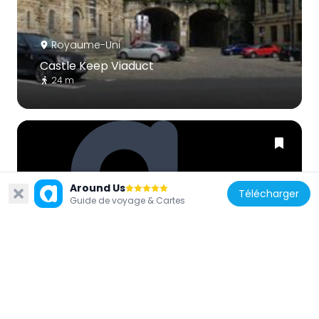
Royaume-Uni
Castle Keep Viaduct
24 m
Around Us
Télécharger
Royaume-Uni
Guide de voyage & Cartes
73 And 75, Side
73 m