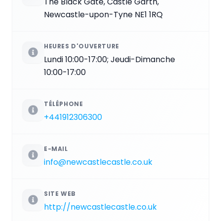
The Black Gate, Castle Garth,
Newcastle-upon-Tyne NE1 1RQ
HEURES D'OUVERTURE
Lundi 10:00-17:00; Jeudi-Dimanche
10:00-17:00
TÉLÉPHONE
+441912306300
E-MAIL
info@newcastlecastle.co.uk
SITE WEB
http://newcastlecastle.co.uk