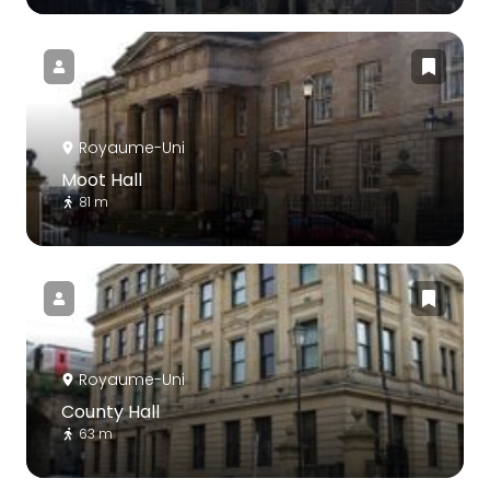
Royaume-Uni
Moot Hall
81 m
Royaume-Uni
County Hall
63 m