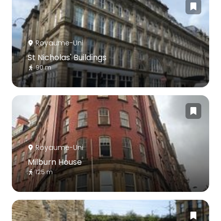
Royaume-Uni
St Nicholas' Buildings
90 m
Royaume-Uni
Milburn House
125 m