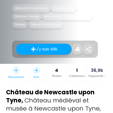
Attraction touristique
Château fort
Maison-musée
Monument classé de Grade I
Musée
Site archéologique
J'y suis allé
4
1
36,9k
Photos
Collections
Popularité
Discussion
Avis
Château de Newcastle upon
Tyne
,
Château médiéval et
musée à Newcastle upon Tyne,