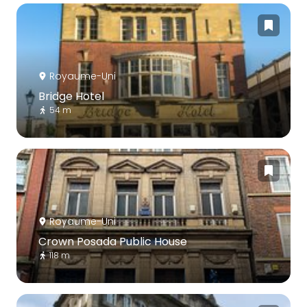
Royaume-Uni
Bridge Hotel
54 m
Royaume-Uni
Crown Posada Public House
118 m