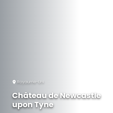
Royaume-Uni
Château de Newcastle
upon Tyne