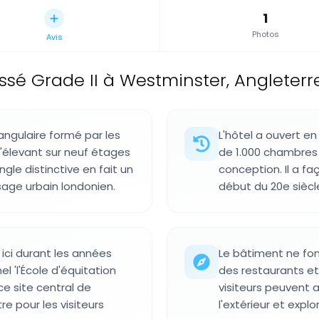
1
Photos
Avis
ssé Grade II à Westminster, Angleterr
angulaire formé par les
L'hôtel a ouvert e
'élevant sur neuf étages
de 1.000 chambres
ngle distinctive en fait un
conception. Il a fa
age urbain londonien.
début du 20e siècl
ici durant les années
Le bâtiment ne fo
l 'l'École d'équitation
des restaurants et
 site central de
visiteurs peuvent a
e pour les visiteurs
l'extérieur et expl