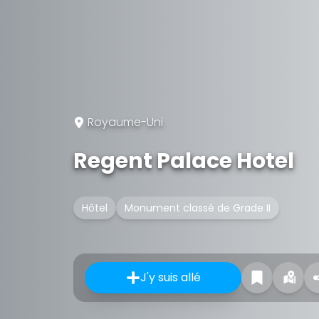
Royaume-Uni
Regent Palace Hotel
Hôtel
Monument classé de Grade II
J'y suis allé