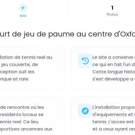
1
Photos
Avis
urt de jeu de paume au centre d'Oxfo
lation de tennis reel au
Le site a conserve
 jeu couverte, de
ce qui en fait l'un 
ception suit les
Cette longue histo
rique et rare.
s'est developpe a 
de rencontre où les
L'installation prop
s residents locaux se
d'equipements et 
ennis reel. Ce lieu
tennis. L'acces e
 sportives ancennes aux
et a ceux ayant re