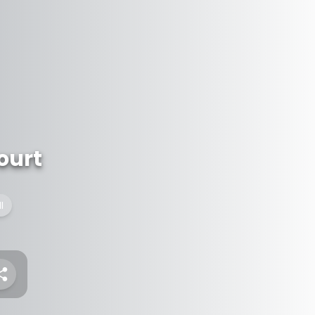
ourt
I