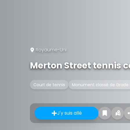
Royaume-Uni
Merton Street tennis c
Court de tennis
Monument classé de Grade I
J'y suis allé