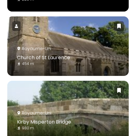
Royaume-Uni
Church of St Laurence
454 m
Royaume-Uni
Kirby Misperton Bridge
980 m