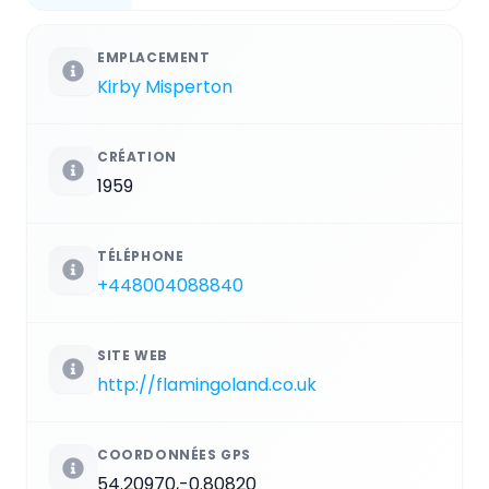
EMPLACEMENT
Kirby Misperton
CRÉATION
1959
TÉLÉPHONE
+448004088840
SITE WEB
http://flamingoland.co.uk
COORDONNÉES GPS
54.20970,-0.80820