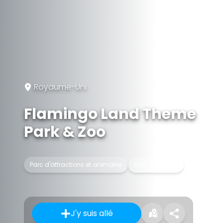
Royaume-Uni
Flamingo Land Theme
Park & Zoo
Parc d'attractions et animalier
Parc à thèmes
J'y suis allé