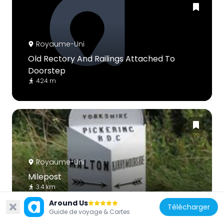
Royaume-Uni
Old Rectory And Railings Attached To
Doorstep
424 m
Royaume-Uni
Milepost
3.4 km
Around Us
Télécharger
Guide de voyage & Cartes