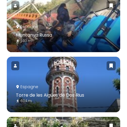
Espagne
Muntanya Russa
593 m
Espagne
Torre de les Aigües de Dos Rius
604 m