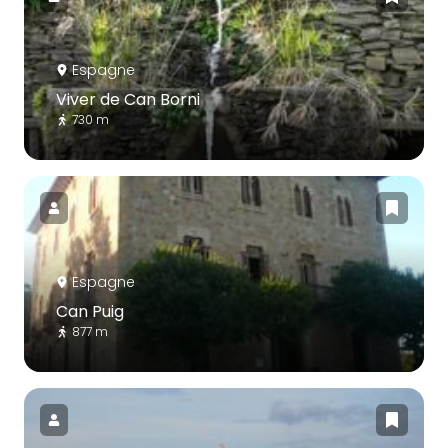
Espagne
Viver de Can Borni
730 m
Espagne
Can Puig
877 m