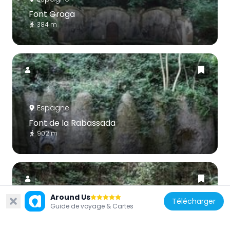
Font Groga
384 m
Espagne
Font de la Rabassada
902 m
Around Us
Télécharger
Guide de voyage & Cartes
Espagne