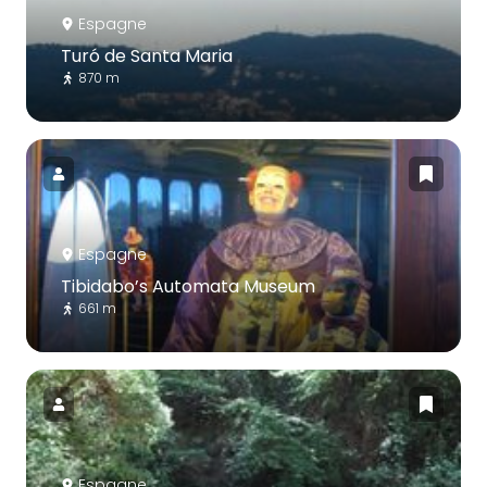
Espagne
Turó de Santa Maria
870 m
Espagne
Tibidabo’s Automata Museum
661 m
Espagne