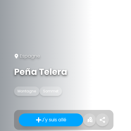
Espagne
Peña Telera
Montagne
Sommet
J'y suis allé