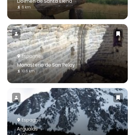
Dolmen de Santa Elena
6 km
Espagne
Monasterio de San Pelay
10.6 km
Espagne
Argualas
12.1 km