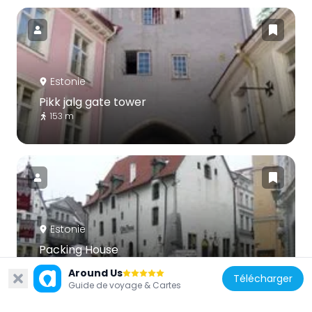
Estonie
Pikk jalg gate tower
153 m
Estonie
Packing House
74 m
Around Us
Télécharger
Guide de voyage & Cartes