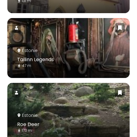
131 m
Estonie
Tallinn Legends
47 m
Estonie
Roe Deer
173 m