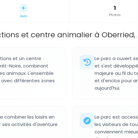
1
Photos
Avis
ctions et centre animalier à Oberried
tions et un centre
Le parc a ouvert s
Forêt-Noire, combinant
et s'est développé
des animaux. L'ensemble
majeure au fil du t
ux avec différentes zones
et d'enclos pour a
aujourd'hui.
e combiner les loisirs en
Le parc est access
r ses activités d'aventure
les visiteurs de to
conviennent mieux a