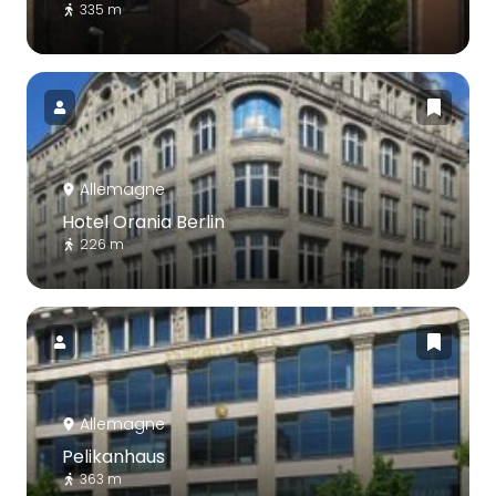
335 m
Allemagne
Hotel Orania Berlin
226 m
Allemagne
Pelikanhaus
363 m