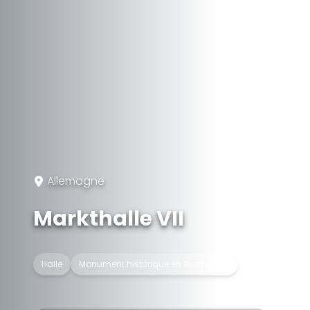
Allemagne
Markthalle VII
Halle
Monument historique en Allemagne