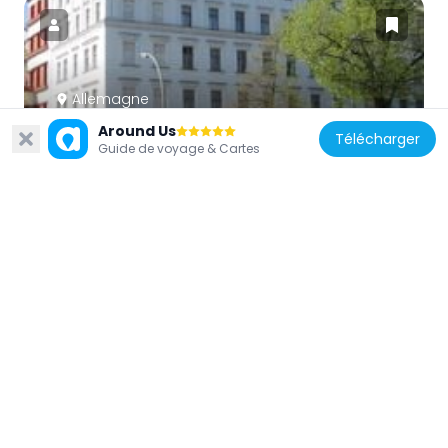
Allemagne
Drachenbrunnen
Around Us
Télécharger
132 m
Guide de voyage & Cartes
Allemagne
Indischer Brunnen
185 m