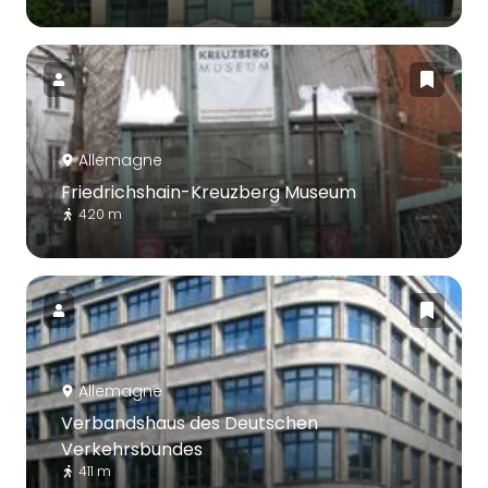
Allemagne
Friedrichshain-Kreuzberg Museum
420 m
Allemagne
Verbandshaus des Deutschen
Verkehrsbundes
411 m