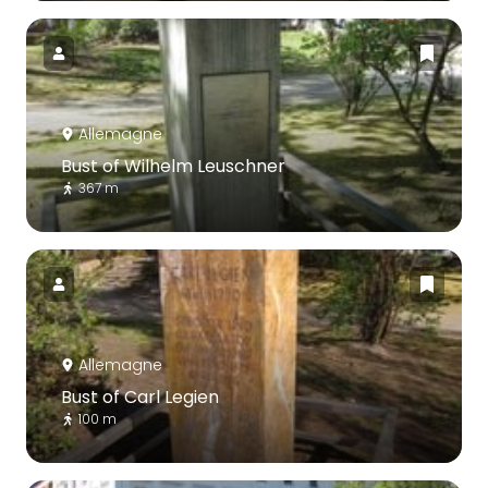
Allemagne
Bust of Wilhelm Leuschner
367 m
Allemagne
Bust of Carl Legien
100 m