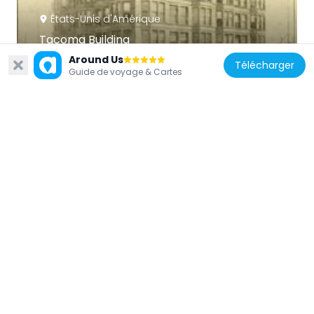
États-Unis d'Amérique
Tacoma Building
166 m
Around Us
Télécharger
Guide de voyage & Cartes
États-Unis d'Amérique
Grand Pacific Hotel
226 m