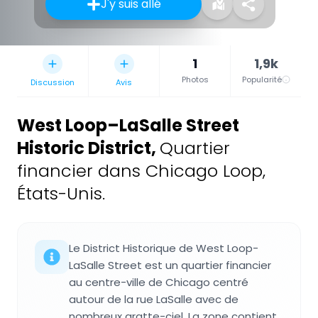
J'y suis allé
1
1,9k
Photos
Popularité
Discussion
Avis
West Loop–LaSalle Street
Historic District
,
Quartier
financier dans Chicago Loop,
États-Unis.
Le District Historique de West Loop-
LaSalle Street est un quartier financier
au centre-ville de Chicago centré
autour de la rue LaSalle avec de
nombreux gratte-ciel. La zone contient