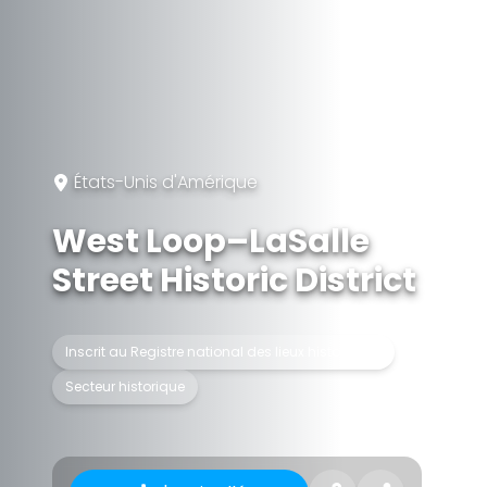
États-Unis d'Amérique
West Loop–LaSalle
Street Historic District
Inscrit au Registre national des lieux historiques
Secteur historique