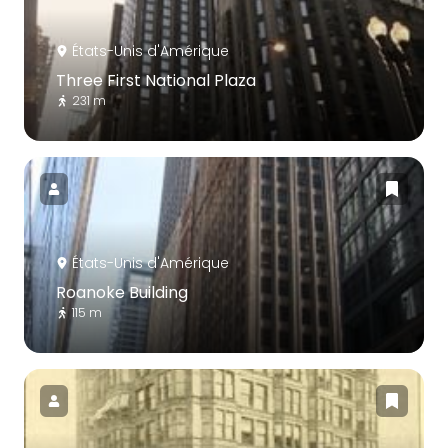
États-Unis d'Amérique
Three First National Plaza
231 m
États-Unis d'Amérique
Roanoke Building
115 m