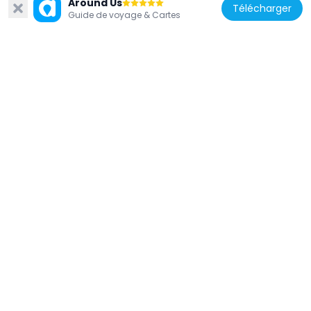
Around Us
Télécharger
Guide de voyage & Cartes
États-Unis d'Amérique
St. James Roman Catholic Church
24.1 km
États-Unis d'Amérique
Salem Lutheran Church, Farrar, Missouri
26.6 km