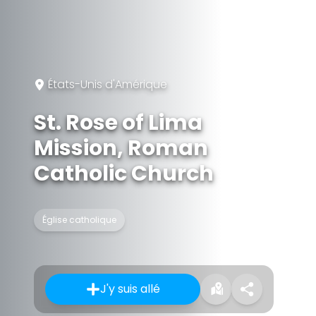
États-Unis d'Amérique
St. Rose of Lima
Mission, Roman
Catholic Church
Église catholique
J'y suis allé