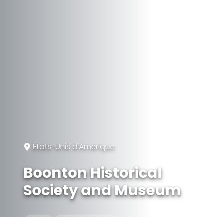
États-Unis d'Amérique
Boonton Historical
Society and Museum