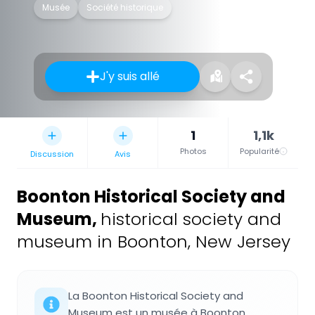
Musée
Société historique
J'y suis allé
1
1,1k
Photos
Popularité
Discussion
Avis
Boonton Historical Society and
Museum
,
historical society and
museum in Boonton, New Jersey
La Boonton Historical Society and
Museum est un musée à Boonton