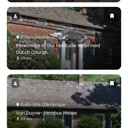
États-Unis d'Amérique
Parsonage of the Montville Reformed
Dutch Church
3.5 km
États-Unis d'Amérique
Van Duyne-Jacobus House
3.8 km