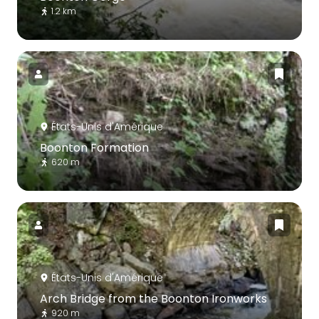
1.2 km
États-Unis d'Amérique
Boonton Formation
620 m
États-Unis d'Amérique
Arch Bridge from the Boonton Ironworks
920 m