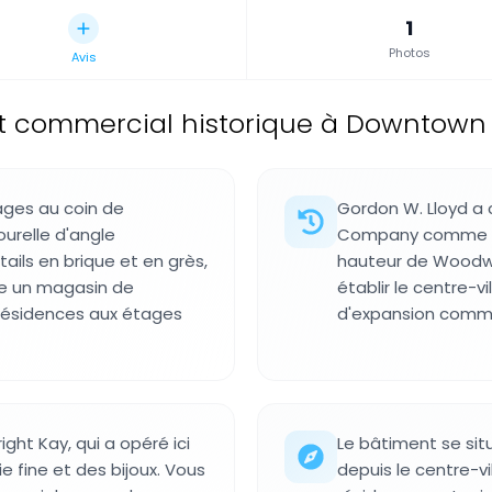
1
Photos
Avis
 commercial historique à Downtown De
tages au coin de
Gordon W. Lloyd a 
urelle d'angle
Company comme l'
ils en brique et en grès,
hauteur de Woodwa
le un magasin de
établir le centre-v
résidences aux étages
d'expansion comme
ht Kay, qui a opéré ici
Le bâtiment se situ
e fine et des bijoux. Vous
depuis le centre-vi