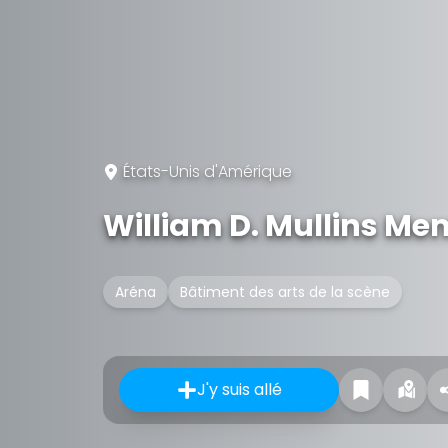
États-Unis d'Amérique
William D. Mullins Me
Aréna
Bâtiment des arts de la scène
J'y suis allé