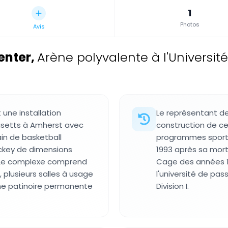
1
Photos
Avis
enter
,
Arène polyvalente à l'Universi
 une installation
Le représentant de 
husetts à Amherst avec
construction de ce
in de basketball
programmes sportifs
ckey de dimensions
1993 après sa mort
. Le complexe comprend
Cage des années 1
 plusieurs salles à usage
l'université de pas
ne patinoire permanente
Division I.