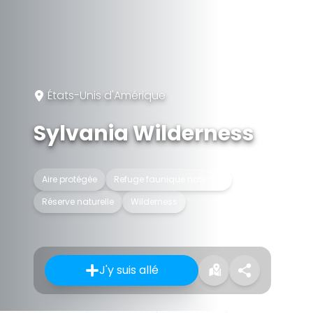
États-Unis d'Amérique
Sylvania Wilderness
Aire protégée
Refuge faunique national
Réserve naturelle
Wilderness
J'y suis allé