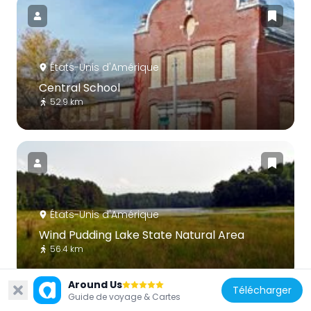
États-Unis d'Amérique
Central School
52.9 km
États-Unis d'Amérique
Wind Pudding Lake State Natural Area
56.4 km
Around Us
Télécharger
Guide de voyage & Cartes