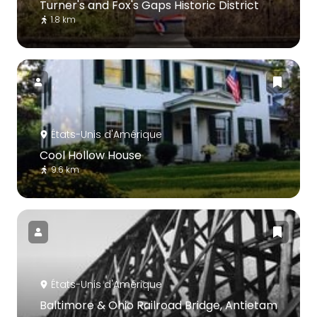
Turner's and Fox's Gaps Historic District
1.8 km
États-Unis d'Amérique
Cool Hollow House
9.6 km
États-Unis d'Amérique
Baltimore & Ohio Railroad Bridge, Antietam