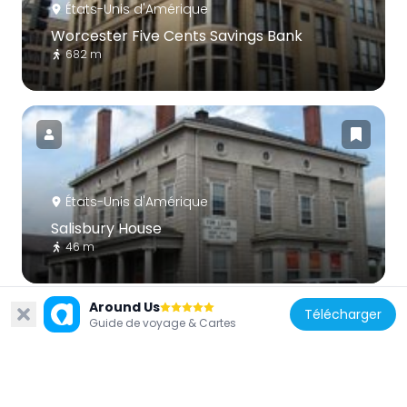
États-Unis d'Amérique
Worcester Five Cents Savings Bank
682 m
États-Unis d'Amérique
Salisbury House
46 m
Around Us
Télécharger
Guide de voyage & Cartes
États-Unis d'Amérique