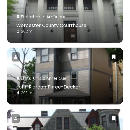
États-Unis d'Amérique
Worcester County Courthouse
262 m
États-Unis d'Amérique
John Riordan Three-Decker
293 m