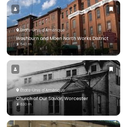
États-Unis d'Amérique
Washburn and Moen North Works District
543 m
États-Unis d'Amérique
Church of Our Savior, Worcester
630 m