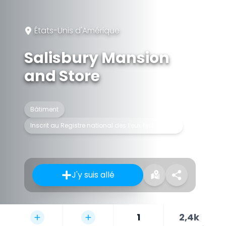
États-Unis d'Amérique
Salisbury Mansion
and Store
Bâtiment
Inscrit au Registre national des lieux historiques
J'y suis allé
1
2,4k