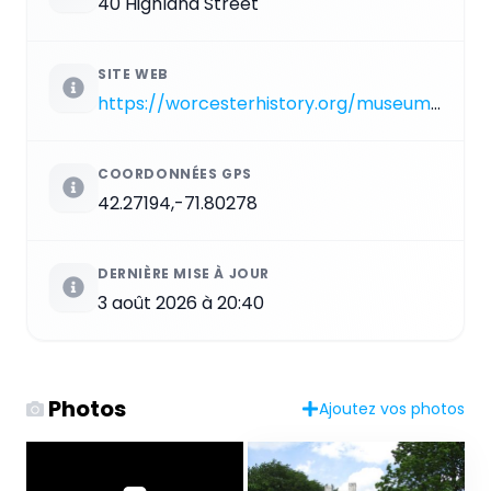
40 Highland Street
SITE WEB
https://worcesterhistory.org/museum/salisbury-mansion
COORDONNÉES GPS
42.27194,-71.80278
DERNIÈRE MISE À JOUR
3 août 2026 à 20:40
Photos
Ajoutez vos photos