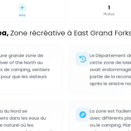
1
Photos
Avis
ea
,
Zone récréative à East Grand Forks,
 une grande zone de
Le Département des
River of the North au
cette zone de loisi
ns de camping, sentiers
avait endommagé la
our que les visiteurs
partie de la recons
après le sinistre na
a du Nord se
La zone est facilem
hets dans les eaux du
avec différents pl
re naturel où les
ou le camping. Plan