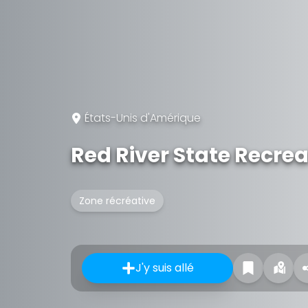
États-Unis d'Amérique
Red River State Recre
Zone récréative
J'y suis allé