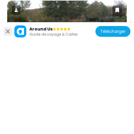
Around Us
Télécharger
États-Unis d'Amérique
Guide de voyage & Cartes
Ferncliff Peninsula Natural Area
15.3 km
États-Unis d'Amérique
Barronvale Bridge
13.3 km